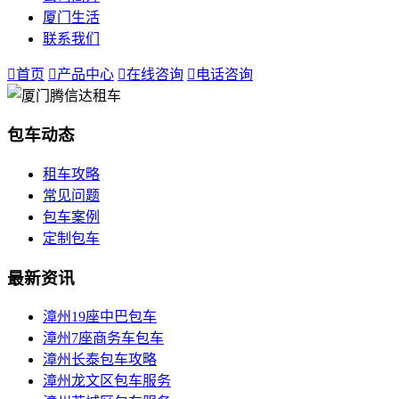
厦门生活
联系我们

首页

产品中心

在线咨询

电话咨询
包车动态
租车攻略
常见问题
包车案例
定制包车
最新资讯
漳州19座中巴包车
漳州7座商务车包车
漳州长泰包车攻略
漳州龙文区包车服务