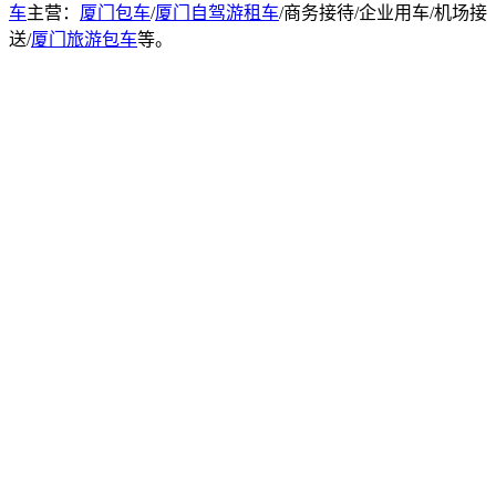
车
主营：
厦门包车
/
厦门自驾游租车
/商务接待/企业用车/机场接
送/
厦门旅游包车
等。