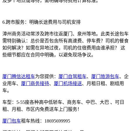
及多个地点或等待，需明确等待费用计算标准。
6.跨市服务：明确长途费用与司机安排
漳州商务活动常涉及跨市往返厦门、泉州等地。此类长途包车
需特别确认：总价是否包含所有高速费、停车费？司机的餐食
如何解决？如需在异地过夜，司机的住宿费用由谁承担？ 这
些细节都应在合同中明确，以避免现场争议。
厦门腾信达租车
为您提供：
厦门自驾租车
、
厦门旅游包车
、企
业用车、
厦门商务接待
、
厦门机场接送
、月租日租、剧组用
车。
车型：5-55座各种高中低轿车、商务车、中巴、大巴 、可日
租、月租、市区内免费送车上门服务！
厦门包车
租车热线：18695699995