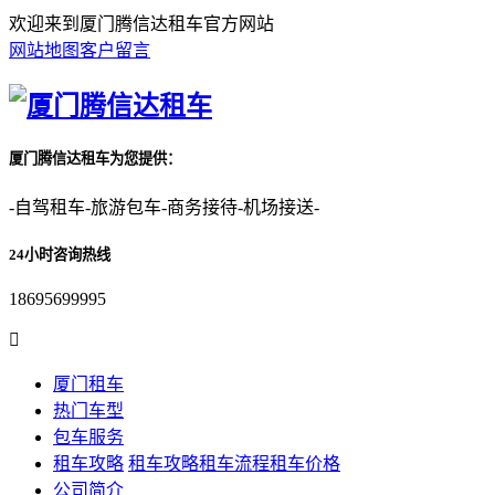
欢迎来到厦门腾信达租车官方网站
网站地图
客户留言
厦门腾信达租车为您提供：
-自驾租车-旅游包车-商务接待-机场接送-
24小时咨询热线
18695699995

厦门租车
热门车型
包车服务
租车攻略
租车攻略
租车流程
租车价格
公司简介