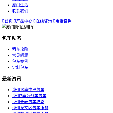
厦门生活
联系我们

首页

产品中心

在线咨询

电话咨询
包车动态
租车攻略
常见问题
包车案例
定制包车
最新资讯
漳州19座中巴包车
漳州7座商务车包车
漳州长泰包车攻略
漳州龙文区包车服务