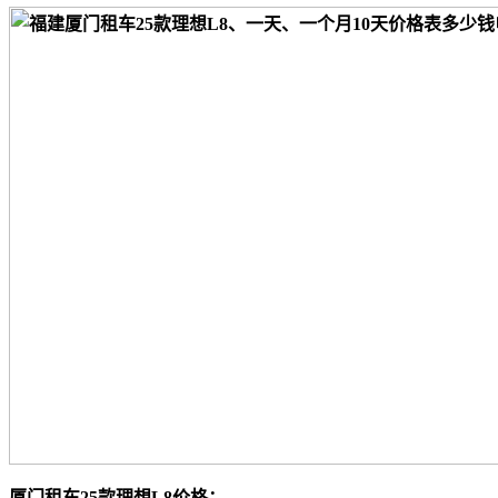
厦门租车25款理想L8价格：