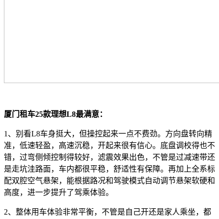
厦门租车25款理想L8最满意：
1、别看L8车身挺大，但操控起来一点不费劲。方向盘转向精
准，低速轻盈，高速沉稳，开起来很有信心。底盘调校得也不
错，过弯侧倾控制得较好，滤震效果出色，不管是过减速带还
是走坑洼路面，车内都很平稳，舒适性有保障。再加上全系标
配双腔空气悬架，能根据路况和驾驶模式自动调节悬架软硬和
高度，进一步提升了驾乘体验。
2、整体用车体验非常平衡，不管是自己开还是家人乘坐，都