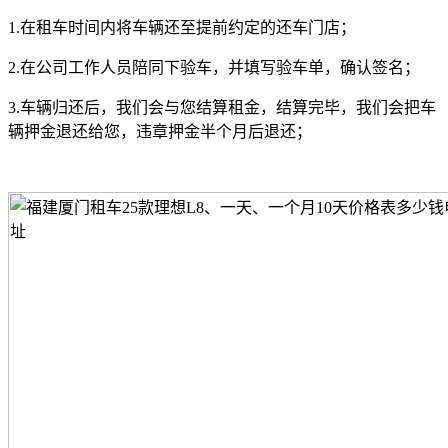
1.在租车时间内将车辆还至提前约定的还车门店；
2.在公司工作人员陪同下验车，并填写验车单，确认签名；
3.车辆归还后，我们会与您结算租金，结算完毕，我们会把车
辆押金退还给您，违章押金半个月后退还；